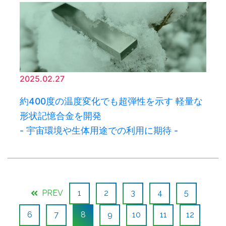
2025.02.27
約400度の温度変化でも超弾性を示す 軽量な
形状記憶合金を開発
- 宇宙環境や生体用途での利用に期待 -
PREV
1
2
3
4
5
6
7
8
9
10
11
12