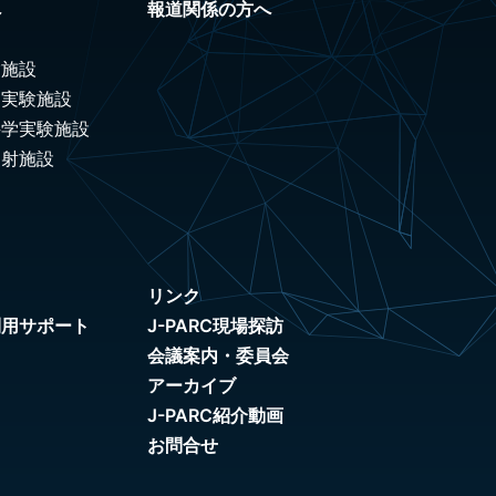
へ
報道関係の方へ
験施設
ノ実験施設
科学実験施設
照射施設
リンク
利用サポート
J-PARC現場探訪
会議案内・委員会
アーカイブ
J-PARC紹介動画
お問合せ