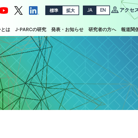
アクセ
標準
拡大
JA
EN
ーとは
J-PARCの研究
発表・お知らせ
研究者の方へ
報道関