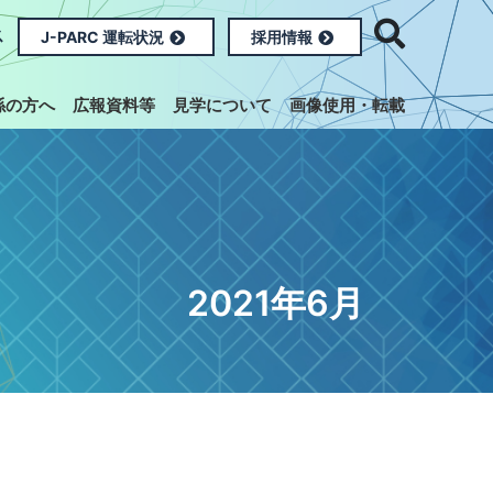
ス
J-PARC 運転状況
採用情報
係の方へ
広報資料等
見学について
画像使用・転載
2021年6月