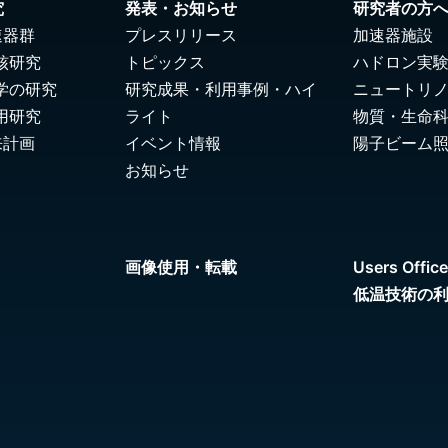
究
発表・お知らせ
研究者の方
速器群
プレスリリース
加速器施設
核研究
トピックス
ハドロン実
学の研究
研究成果・利用事例・ハイ
ニュートリ
用研究
ライト
物質・生命
来計画
イベント情報
陽子ビーム
お知らせ
画像使用・転載
Users Office
低温技術の