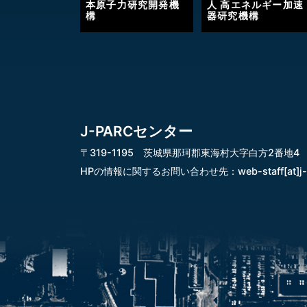
本原子力研究開発機
人 高エネルギー加速
構
器研究機構
J-PARCセンター
〒319-1195 茨城県那珂郡東海村大字白方2番地4
HPの情報に関するお問い合わせ先：
web-staff[at]j