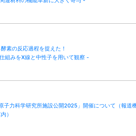
ー関連材料の機能革新に大きく寄与 -
る酵素の反応過程を捉えた！
の仕組みをX線と中性子を用いて観察 -
C・原子力科学研究所施設公開2025」開催について（報道
案内）