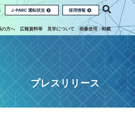
ス
J-PARC 運転状況
採用情報
係の方へ
広報資料等
見学について
画像使用・転載
プレスリリース