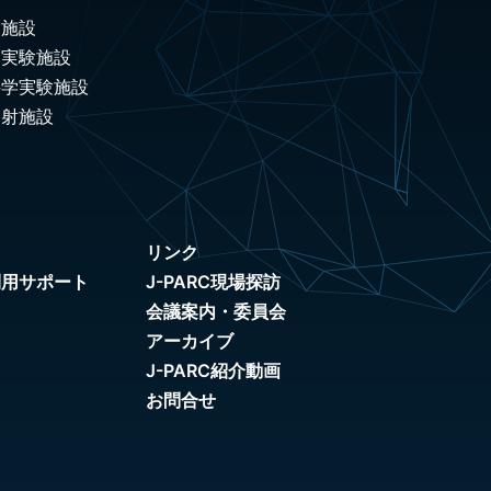
験施設
ノ実験施設
科学実験施設
照射施設
リンク
利用サポート
J-PARC現場探訪
会議案内・委員会
アーカイブ
J-PARC紹介動画
お問合せ