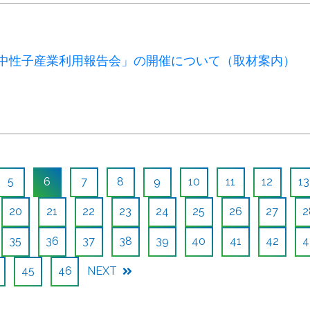
度中性子産業利用報告会」の開催について（取材案内）
5
6
7
8
9
10
11
12
13
20
21
22
23
24
25
26
27
2
35
36
37
38
39
40
41
42
4
45
46
NEXT