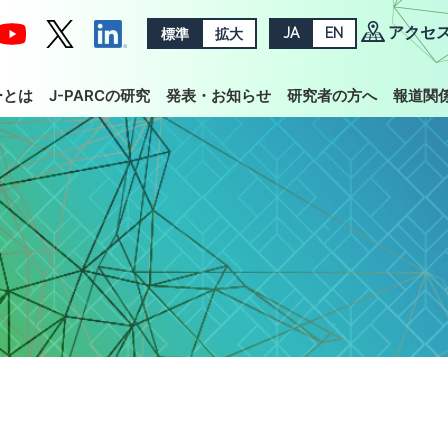
アクセ
標準
拡大
JA
EN
ーとは
J-PARCの研究
発表・お知らせ
研究者の方へ
報道関