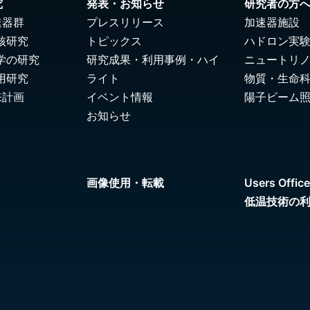
究
発表・お知らせ
研究者の方
速器群
プレスリリース
加速器施設
核研究
トピックス
ハドロン実
学の研究
研究成果・利用事例・ハイ
ニュートリ
用研究
ライト
物質・生命
来計画
イベント情報
陽子ビーム
お知らせ
画像使用・転載
Users Office
低温技術の