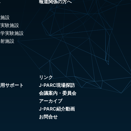
へ
報道関係の方へ
験施設
ノ実験施設
科学実験施設
照射施設
リンク
利用サポート
J-PARC現場探訪
会議案内・委員会
アーカイブ
J-PARC紹介動画
お問合せ