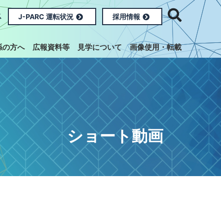
ス
J-PARC 運転状況
採用情報
係の方へ
広報資料等
見学について
画像使用・転載
ショート動画