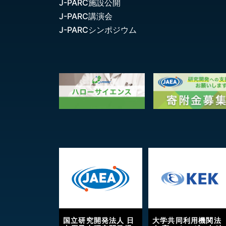
J-PARC施設公開
J-PARC講演会
J-PARCシンポジウム
国立研究開発法人 日
大学共同利用機関法