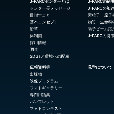
J-PARCセンターとは
J-PARCの研
センター長メッセージ
J-PARCの加
目指すこと
素粒子・原子
基本コンセプト
物質・生命科
沿革
陽子ビーム応
体制図
J-PARCの将
採用情報
調達
SDGsと環境への配慮
広報資料等
見学について
出版物
映像プログラム
フォトギャラリー
専門用語集
パンフレット
フォトコンテスト