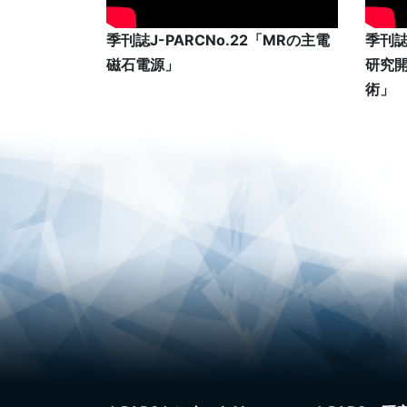
季刊誌J-PARCNo.22「MRの主電
季刊誌J
磁石電源」
研究
術」