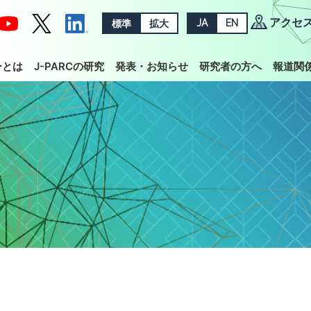
アクセ
標準
拡大
JA
EN
ーとは
J-PARCの研究
発表・お知らせ
研究者の方へ
報道関