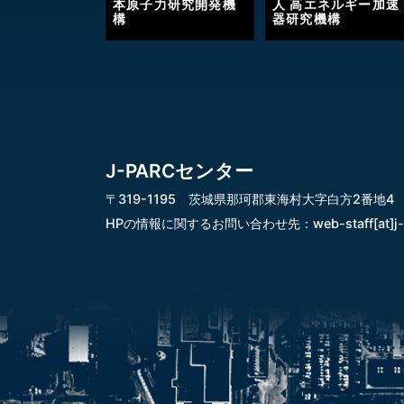
本原子力研究開発機
人 高エネルギー加速
構
器研究機構
J-PARCセンター
〒319-1195 茨城県那珂郡東海村大字白方2番地4
HPの情報に関するお問い合わせ先：
web-staff[at]j