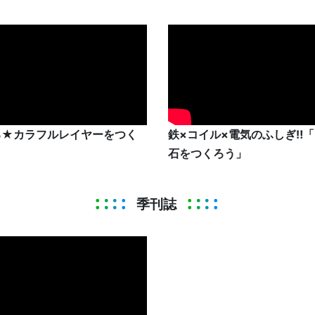
る★カラフルレイヤーをつく
鉄×コイル×電気のふしぎ‼
」
石をつくろう」
季刊誌