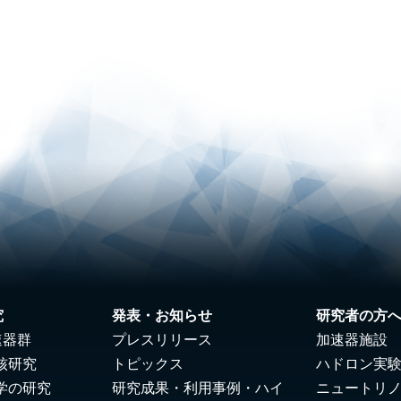
究
発表・お知らせ
研究者の方
速器群
プレスリリース
加速器施設
核研究
トピックス
ハドロン実
学の研究
研究成果・利用事例・ハイ
ニュートリ