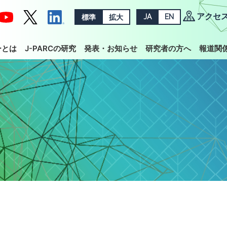
アクセ
標準
拡大
JA
EN
ーとは
J-PARCの研究
発表・お知らせ
研究者の方へ
報道関