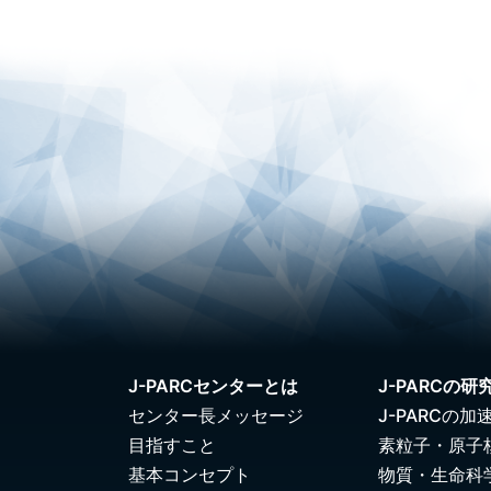
J-PARCセンターとは
J-PARCの研
センター長メッセージ
J-PARCの加
目指すこと
素粒子・原子
基本コンセプト
物質・生命科