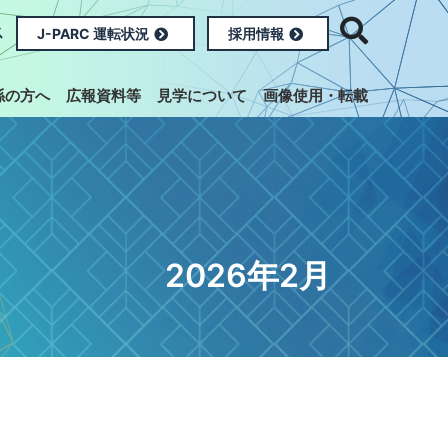
ス
J-PARC 運転状況
採用情報
係の方へ
広報資料等
見学について
画像使用・転載
2026年2月