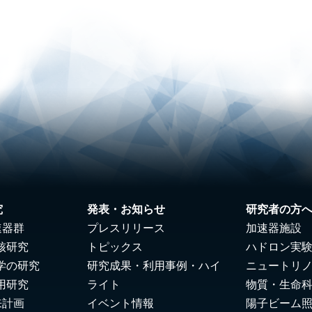
究
発表・お知らせ
研究者の方
速器群
プレスリリース
加速器施設
核研究
トピックス
ハドロン実
学の研究
研究成果・利用事例・ハイ
ニュートリ
用研究
ライト
物質・生命
来計画
イベント情報
陽子ビーム