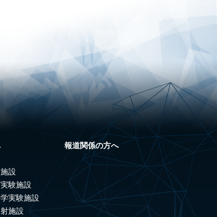
へ
報道関係の方へ
験施設
ノ実験施設
科学実験施設
照射施設