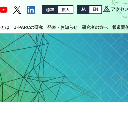
アクセ
標準
拡大
JA
EN
ーとは
J-PARCの研究
発表・お知らせ
研究者の方へ
報道関