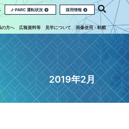
ス
J-PARC 運転状況
採用情報
係の方へ
広報資料等
見学について
画像使用・転載
2019年2月