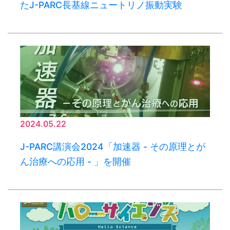
たJ-PARC長基線ニュートリノ振動実験
2024.05.22
J-PARC講演会2024「加速器 - その原理とが
ん治療への応用 - 」を開催