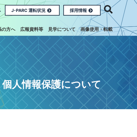
ス
J-PARC 運転状況
採用情報
係の方へ
広報資料等
見学について
画像使用・転載
個人情報保護について