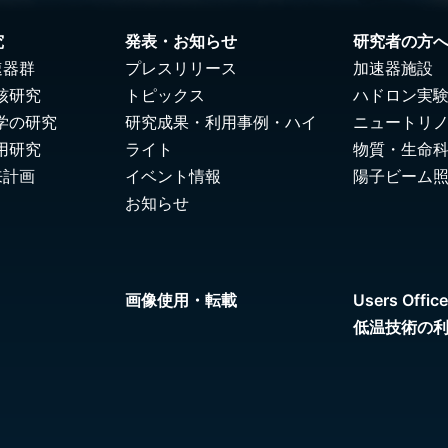
究
発表・お知らせ
研究者の方
速器群
プレスリリース
加速器施設
核研究
トピックス
ハドロン実
学の研究
研究成果・利用事例・ハイ
ニュートリ
用研究
ライト
物質・生命
来計画
イベント情報
陽子ビーム
お知らせ
画像使用・転載
Users Office
低温技術の