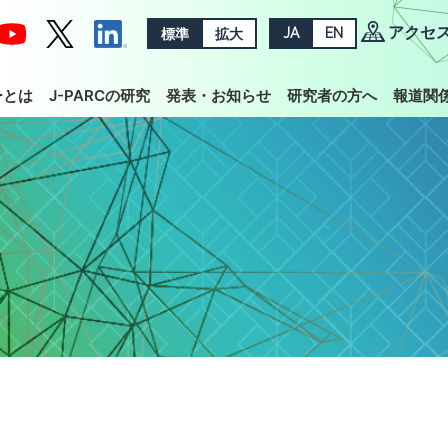
アクセ
標準
拡大
JA
EN
ーとは
J-PARCの研究
発表・お知らせ
研究者の方へ
報道関