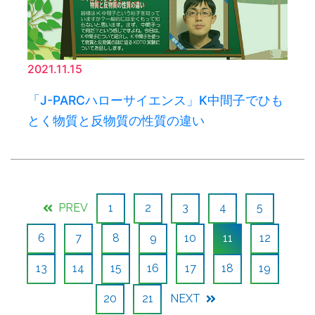
2021.11.15
「J-PARCハローサイエンス」K中間子でひも
とく物質と反物質の性質の違い
PREV
1
2
3
4
5
6
7
8
9
10
11
12
13
14
15
16
17
18
19
20
21
NEXT