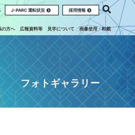
ス
J-PARC 運転状況
採用情報
係の方へ
広報資料等
見学について
画像使用・転載
フォトギャラリー