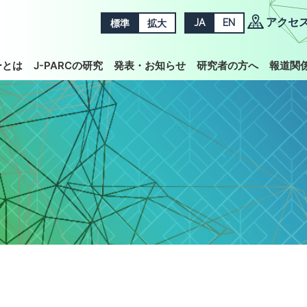
アクセ
標準
拡大
JA
EN
ーとは
J-PARCの研究
発表・お知らせ
研究者の方へ
報道関