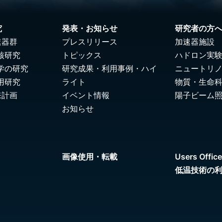
究
発表・お知らせ
研究者の方
速器群
プレスリリース
加速器施設
核研究
トピックス
ハドロン実
学の研究
研究成果・利用事例・ハイ
ニュートリ
用研究
ライト
物質・生命
来計画
イベント情報
陽子ビーム
お知らせ
画像使用・転載
Users Office
低温技術の