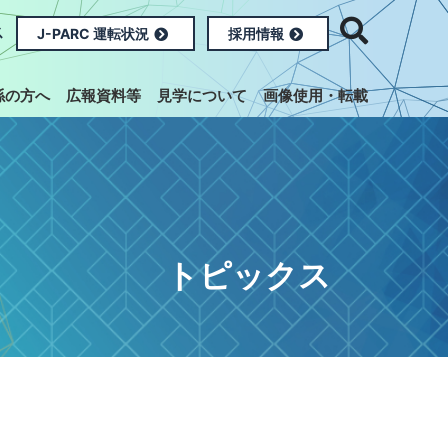
ス
J-PARC 運転状況
採用情報
係の方へ
広報資料等
見学について
画像使用・転載
トピックス