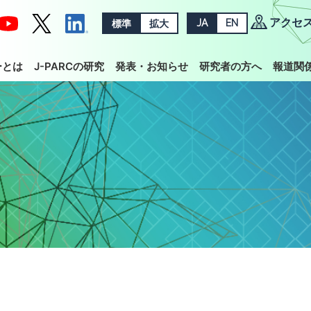
アクセ
標準
拡大
JA
EN
ーとは
J-PARCの研究
発表・お知らせ
研究者の方へ
報道関