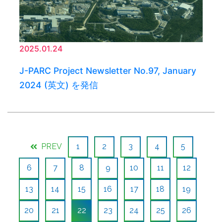
2025.01.24
J-PARC Project Newsletter No.97, January
2024 (英文) を発信
PREV
1
2
3
4
5
6
7
8
9
10
11
12
13
14
15
16
17
18
19
20
21
22
23
24
25
26