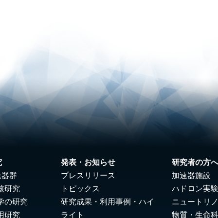
究
発表・お知らせ
研究者の方
速器群
プレスリリース
加速器施設
核研究
トピックス
ハドロン実
学の研究
研究成果・利用事例・ハイ
ニュートリ
用研究
ライト
物質・生命