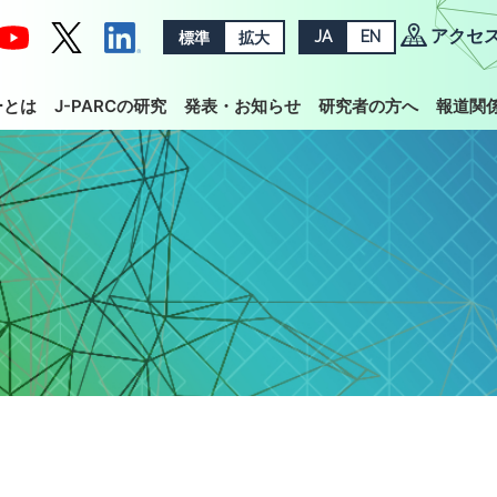
アクセ
標準
拡大
JA
EN
ーとは
J-PARCの研究
発表・お知らせ
研究者の方へ
報道関