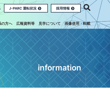
ス
J-PARC 運転状況
採用情報
係の方へ
広報資料等
見学について
画像使用・転載
information