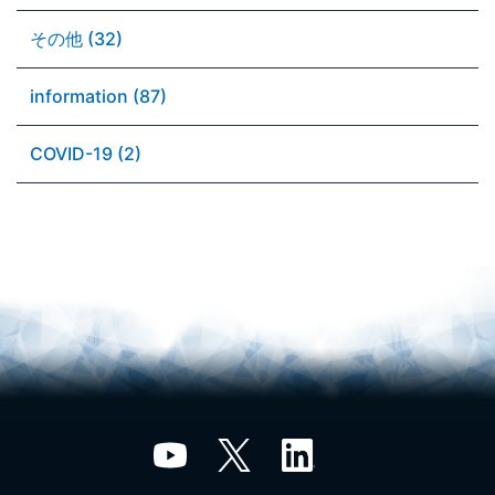
その他 (32)
information (87)
COVID-19 (2)