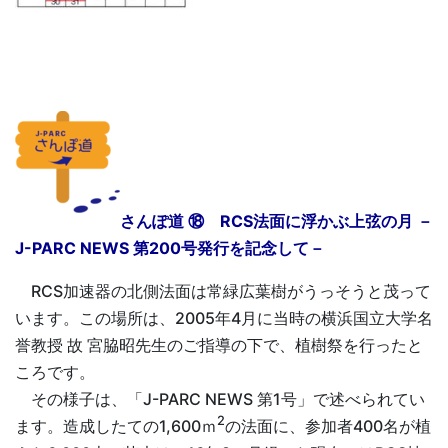
さんぽ道 ⑱
RCS
法面に浮かぶ上弦の月 －
J-PARC
NEWS
第200号発行を記念して－
RCS加速器の北側法面は常緑広葉樹がうっそうと茂って
います。この場所は、2005年4月に当時の横浜国立大学名
誉教授 故 宮脇昭先生のご指導の下で、植樹祭を行ったと
ころです。
その様子は、「J-PARC
NEWS
第1号」で述べられてい
2
ます。造成したての1,600ｍ
の法面に、参加者400名が植