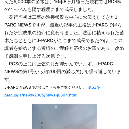
えた6,000本の苗木は、16年8ヶ月経った現在ではRCS棟
のてっぺんも隠す程度にまで成長しました。
発行当初は工事の進捗状況を中心にお伝えしてきたJ-
PARC
NEWS
ですが、最近の記事の主役はJ-PARCで得ら
れた研究成果の紹介に変わりました。法面に植えられた苗
木たちとともにJ-PARCがここまで成長できたのは、この
読者を始めとする皆様のご理解と応援のお蔭であり、改め
て感謝を申し上げる次第です。
RCSの上には上弦の月が浮かんでいます。J-PARC
NEWS
の第1号から約200回の満ち欠けを繰り返していま
す。
J-PARC
NEWS
第1号はこちらをご覧ください。
http://j-
parc.jp/ja/news/2005/news-j0504.html