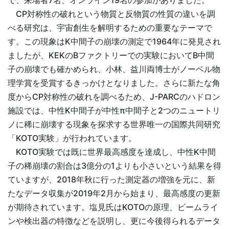
で、来場者7名、オンライン19名の参加がありました。
CP対称性の破れという物質と反物質の性質の違いを調
べる研究は、宇宙創生を解明するための重要なテーマで
す。この現象はK中間子の崩壊の測定で1964年に発見され
ましたが、KEKのBファクトリーでの実験においてB中間
子の崩壊でも確かめられ、小林、益川両博士がノーベル物
理学賞を受賞するきっかけとなりました。さらに新たな角
度からCP対称性の破れを調べるため、J-PARCのハドロン
施設では、中性K中間子が中性π中間子と2つのニュートリ
ノに稀に崩壊する現象を探求する世界唯一の国際共同研究
「KOTO実験」が行われています。
KOTO実験では既に世界最高感度を達成し、中性K中間
子の稀崩壊の割合は3億分の1よりも小さいという結果を得
ていますが、2018年秋に行った測定器の増強を元に、新
たなデータ収集が2019年2月から始まり、最高感度の更新
が期待されています。塩見氏はKOTOの原理、ビームライ
ンや検出器の特徴などを説明し、更に今後得られるデータ