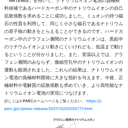
「ARTEMIS」を用いて、ナトリウムイオン電池の負極材
料候補であるハードカーボン中のナトリウムイオンの自己
拡散係数を求めることに成功しました。ミュオンの持つ磁
石の性質を利用して、同じく小さな磁石であるナトリウム
の原子核の動きをとらえることができるのです。ハードカ
ーボン中のグラフェン層間のナトリウムイオンは、黒鉛中
のリチウムイオンより動きにくいけれども、低温まで動け
るということが分かりました。また、室温以上では、グラ
フェン層間のみならず、微細空孔中のナトリウムイオンの
運動も観測されました。これらの結果は、ナトリウムイオ
ン電池の負極材料開発に大きな指針を与えます。今後、正
極材料や電解質の拡散係数も求めていき、より高性能なナ
トリウムイオン電池の実現につなげます。
詳しくはJ-PARCホームページをご覧ください。
https://j-
parc.jp/c/press-release/2021/12/03000771.html