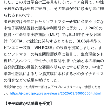
した。この賞は学会の正会員もしくはシニア会員で、中性
子科学の進歩発展に寄与し、その業績が特に顕著な者に贈
られるものです。
瀬戸教授は長年にわたりソフトマター研究に必要不可欠な
中性子実験装置群の開発や利用研究に尽力し、J-PARCの
物質・生命科学実験施設（MLF）ではBL16中性子反射率
計「SOFIA」の建設に関与するとともに、BL06共鳴型ス
ピンエコー装置「VIN
ROSE
」の設置を提案しました。ま
たソフトマターの時空間階層秩序に着目し、生命現象をも
視野に入れつつ、中性子小角散乱を用いた油と水の界面の
自発的運動の微視的な要因を明らかにする研究や、中性子
準弾性散乱によるリン脂質膜に水和する水のダイナミクス
の研究などで成果を挙げました。
受賞対象となった成果の一部は以下のプレスリリースをご参照くださ
い。
https://j-parc.jp/c/press-release/2020/03/30000504.html
【奥平助教が奨励賞を受賞】