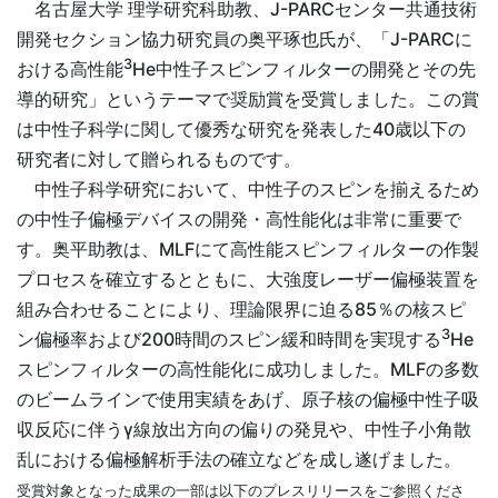
名古屋大学 理学研究科助教、J-PARCセンター共通技術
開発セクション協力研究員の奥平琢也氏が、「J-PARCに
3
おける高性能
He中性子スピンフィルターの開発とその先
導的研究」というテーマで奨励賞を受賞しました。この賞
は中性子科学に関して優秀な研究を発表した40歳以下の
研究者に対して贈られるものです。
中性子科学研究において、中性子のスピンを揃えるため
の中性子偏極デバイスの開発・高性能化は非常に重要で
す。奥平助教は、MLFにて高性能スピンフィルターの作製
プロセスを確立するとともに、大強度レーザー偏極装置を
組み合わせることにより、理論限界に迫る85％の核スピ
3
ン偏極率および200時間のスピン緩和時間を実現する
He
スピンフィルターの高性能化に成功しました。MLFの多数
のビームラインで使用実績をあげ、原子核の偏極中性子吸
収反応に伴うγ線放出方向の偏りの発見や、中性子小角散
乱における偏極解析手法の確立などを成し遂げました。
受賞対象となった成果の一部は以下のプレスリリースをご参照くださ