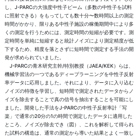
し、J-PARCの大強度中性子ビーム（多数の中性子を試料
に照射できる）をもってしても数十分〜数時間以上の測定
時間がかかり、限りある中性子施設の稼働期間中により多
くの測定を行うためには、測定時間の短縮が必要です。測
定時間を単純に短縮すると統計ノイズにより測定精度が低
下するため、精度を落とさずに短時間で測定する手法の開
発が求められていました。
J-PARCの青木研究主幹/特別教授（JAEA/KEK）らは、
機械学習法の一つであるディープラーニングを中性子反射
率データに応用しました。それにより、データに入り込む
ノイズの特徴を学習し、短時間で測定されたデータからノ
イズを除去することで真の信号を抽出することを可能にし
ました。開発した手法をJ-PARCの中性子反射率計「写
楽」で通常の20分の1の時間で測定したデータに適用した
ところ、ノイズが除去でき（図）、これを解析して得られ
た試料の構造は、通常の測定から導いた結果とよく一致し