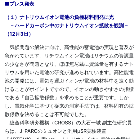
■プレス発表
（１）ナトリウムイオン電池の負極材料開発に光
－ハードカーボン中のナトリウムイオン拡散を観測－
（12月3日）
気候問題の解決に向け、高性能の蓄電池の実現と普及が
急がれています。リチウムイオン電池はリチウムの資源量
の少なさが問題となり、ほぼ無尽蔵に資源量を有するナト
リウムを用いた電池の研究が進められています。高性能電
池の開発には、電気を運ぶイオンが電池の材料中を速く動
けることがポイントですので、イオンの動きやすさの指標
である「自己拡散係数」を求めることが重要です。しか
し、電気化学に基づく従来の測定手法では、材料固有の拡
散係数を決めることは不可能でした。
総合科学研究機構（CROSS）の大石一城 副主任研究員
らは、J-PARCのミュオンと汎用µSR実験装置