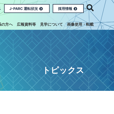
ス
J-PARC 運転状況
採用情報
係の方へ
広報資料等
見学について
画像使用・転載
トピックス