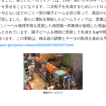
きました。新しいビームライン では、日本一高いエネルギーと
りを見せることになります。二次粒子を生成するためにハドロ
を与えないほどのごく一部の陽子ビームを切り取って、新設の
実現しました。新たに運転を開始したビームラインでは、質量
年にノーベル物理学賞を受賞した南部陽一郎教授が提唱した理
るとされています。陽子ビームを標的に照射して生成するφ中
調べます。この実験は、検出器の調整とデータの取得を進める
j-parc.jp/c/press-release/2020/08/11000577.html