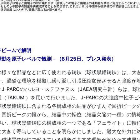
子ビームで解明
動を原子レベルで観測－（8月25日、プレス発表）
様々な部品などに広く使われる鋳鉄（球状黒鉛鋳鉄）は、大
を、過酷な環境を模擬し繰り返し引張圧縮変形させると強度が
J-PARCのハルヨ・ステファヌス（JAEA研究主幹）らは、
TAKUMI）を用いて行いました。J-PARCの大強度中性子ビ
状黒鉛鋳鉄に含まれる各構成相の結晶がひずんで回折ピークの
、回折ピークの幅から、結晶中の転位（結晶欠陥の一種）の情
伴い、球状黒鉛鋳鉄の構成相の一つである「フェライト」に転
に大きく寄与していることを明らかにしました。過大な外力に
、球状黒鉛鋳鉄で起きている現象の基本的理解が深めた本成果