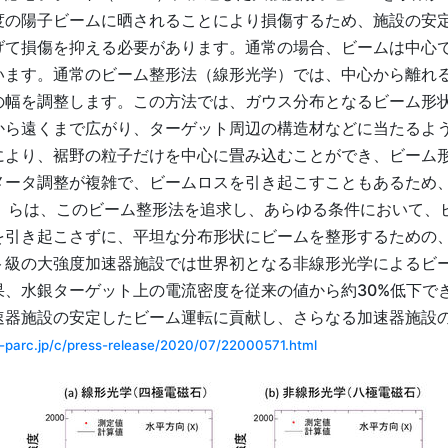
度の陽子ビームに晒されることにより損傷するため、施設の安
げて損傷を抑える必要があります。通常の場合、ビームは中心
います。通常のビーム整形法（線形光学）では、中心から離れ
の幅を調整します。この方法では、ガウス分布となるビーム形
から遠くまで広がり、ターゲット周辺の構造材などに当たるよ
により、裾野の粒子だけを中心に畳み込むことができ、ビーム
メータ調整が複雑で、ビームロスを引き起こすこともあるため、
主席）らは、このビーム整形法を追求し、あらゆる条件において
を引き起こさずに、平坦な分布形状にビームを整形するための
ット級の大強度加速器施設では世界初となる非線形光学によるビ
、水銀ターゲット上の電流密度を従来の値から約30%低下できま
速器施設の安定したビーム運転に貢献し、さらなる加速器施設
/j-parc.jp/c/press-release/2020/07/22000571.html