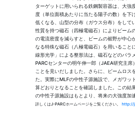
ターゲットに用いられる鉄鋼製容器は、大強
度（単位面積あたりに当たる陽子の数）を下
低くなる、山型の分布（ガウス分布）をして
性質を持つ磁石（四極電磁石）によりビーム
の電流密度を減らすと、ビームの裾野が中心
なる特殊な磁石（八極電磁石）を用いること
線形光学」による整形法は、磁石などのパラ
PARCセンターの明午伸一郎（JAEA研究
ことを見いだしました。さらに、ビームロス
た。実際にMLFの中性子源施設で、メガワ
算どおりとなることを確認しました。この結果
の中性子源施設はもとより、将来の大強度加
詳しくはJ-PARCホームページをご覧ください。
http:/