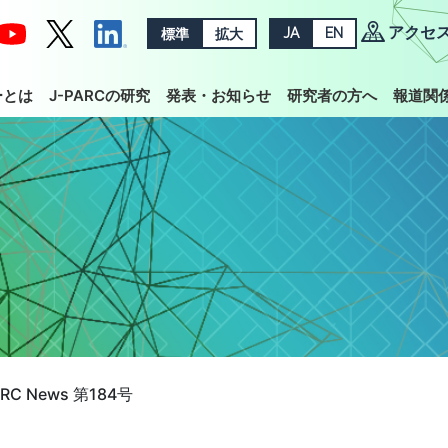
アクセ
標準
拡大
JA
EN
ーとは
J-PARCの研究
発表・お知らせ
研究者の方へ
報道関
ARC News 第184号