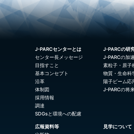
J-PARCセンターとは
J-PARCの研
センター長メッセージ
J-PARCの加
目指すこと
素粒子・原子
基本コンセプト
物質・生命科
沿革
陽子ビーム応
体制図
J-PARCの将
採用情報
調達
SDGsと環境への配慮
広報資料等
見学について