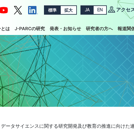
アクセ
標準
拡大
JA
EN
ーとは
J-PARCの研究
発表・お知らせ
研究者の方へ
報道関
が、 データサイエンスに関する研究開発及び教育の推進に向けた