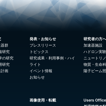
究
発表・お知らせ
研究者の方
速器群
プレスリリース
加速器施設
核研究
トピックス
ハドロン実
学の研究
研究成果・利用事例・ハイ
ニュートリ
用研究
ライト
物質・生命
来計画
イベント情報
陽子ビーム
お知らせ
画像使用・転載
Users Office