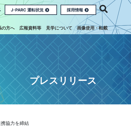
ス
J-PARC 運転状況
採用情報
係の方へ
広報資料等
見学について
画像使用・転載
プレスリリース
連携協力を締結