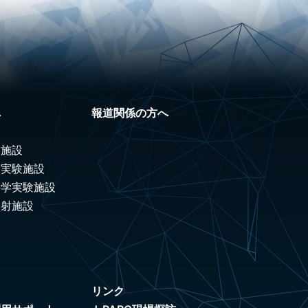
へ
報道関係の方へ
験施設
ノ実験施設
科学実験施設
照射施設
リンク