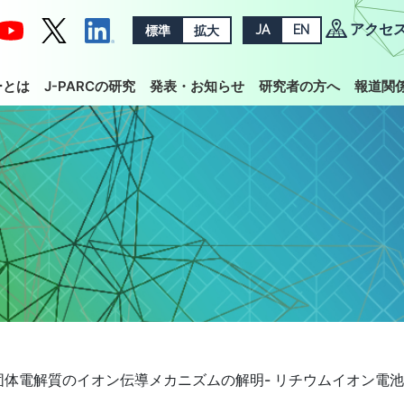
アクセ
標準
拡大
JA
EN
ーとは
J-PARCの研究
発表・お知らせ
研究者の方へ
報道関
体電解質のイオン伝導メカニズムの解明- リチウムイオン電池