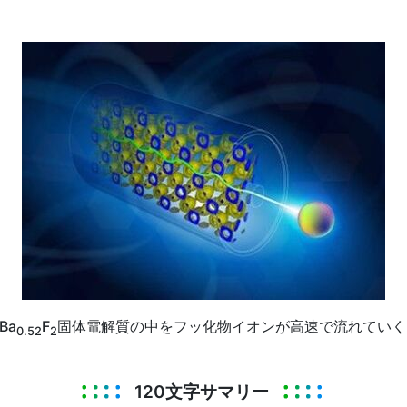
Ba
F
固体電解質の中をフッ化物イオンが高速で流れていく
0.52
2
120文字サマリー