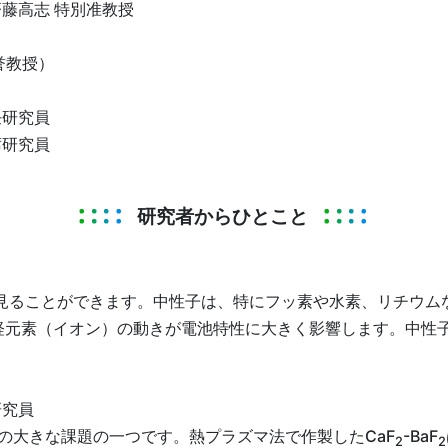
齊藤高志 特別准教授
誉教授）
任研究員
席研究員
研究者からひとこと
を見ることができます。中性子は、特にフッ素や水素、リチウム
軽元素（イオン）の動きが電池特性に大きく影響します。中性
研究員
の大きな課題の一つです。熱プラズマ法で作製したCaF
-BaF
2
2