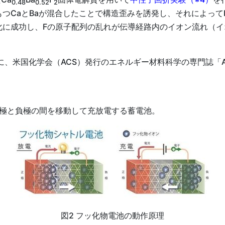
0.48
0.52
2
つCaとBaが混合したことで構造歪みを誘発し、それによって
化に成功し、Fの原子配列の乱れが伝導経路内のイオン流れ（
国化学会（ACS）発行のエネルギー材料科学の専門誌「ACS Appli
極と負極の間を移動して充放電する蓄電池。
図2 フッ化物電池の動作原理