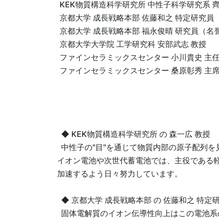
KEK物質構造科学研究所 中性子科学研究系 
京都大学 成長戦略本部 佐藤和之 特定研究員
京都大学 成長戦略本部 福永俊晴 研究員（名
京都大学大学院 工学研究科 安部武志 教授
ファインセラミックスセンター 小川貴史 主
ファインセラミックスセンター 桑原彰秀 主
◆ KEK物質構造科学研究所 の 森一広 教授
中性子の"目"を通じて物質内部の原子配列
イオン電池や次世代蓄電池では、主役である
加速するよう日々努力しています。
◆ 京都大学 成長戦略本部 の 佐藤和之 特定
固体電解質のイオン伝導性向上はこの電池系