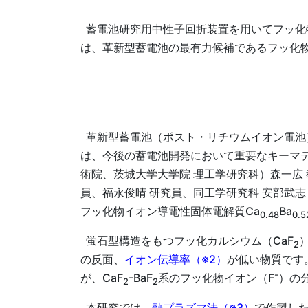
蓄電池研究用中性子回折装置を用いてフッ化
は、革新型蓄電池の最有力候補であるフッ化
革新型蓄電池（ポスト・リチウムイオン電池
は、今後の蓄電池開発において重要なキーマテ
術院、茨城大学大学院 理工学研究科）森一広 
員、福永俊晴 研究員、同工学研究科 安部武志
フッ化物イオン導電性固体電解質Ca
Ba
0.48
0.5
蛍石型構造をもつフッ化カルシウム（CaF
2
の反面、
イオン伝導率（※2）
が低い物質です。
-
が、CaF
-BaF
系のフッ化物イオン（F
）の
2
2
本研究では、
熱プラズマ法（※3）
で作製した