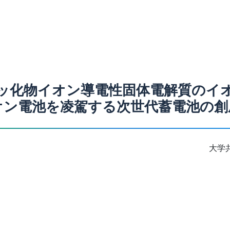
ッ化物イオン導電性固体電解質のイ
オン電池を凌駕する次世代蓄電池の創
大学