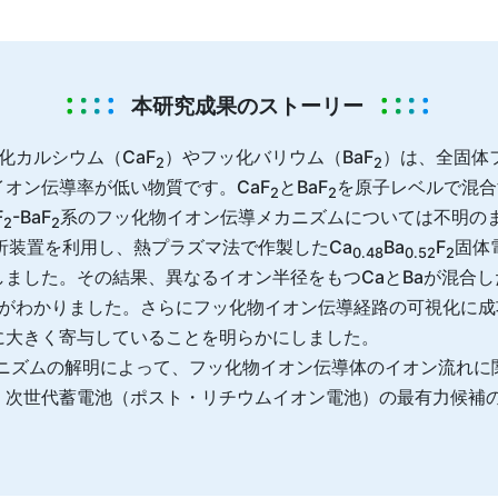
本研究成果のストーリー
化カルシウム（CaF
）やフッ化バリウム（BaF
）は、全固体
2
2
オン伝導率が低い物質です。CaF
とBaF
を原子レベルで混合
2
2
F
-BaF
系のフッ化物イオン伝導メカニズムについては不明の
2
2
折装置を利用し、熱プラズマ法で作製したCa
Ba
F
固体
0.48
0.52
2
ました。その結果、異なるイオン半径をもつCaとBaが混合
とがわかりました。さらにフッ化物イオン伝導経路の可視化に成
に大きく寄与していることを明らかにしました。
カニズムの解明によって、フッ化物イオン伝導体のイオン流れに
、次世代蓄電池（ポスト・リチウムイオン電池）の最有力候補