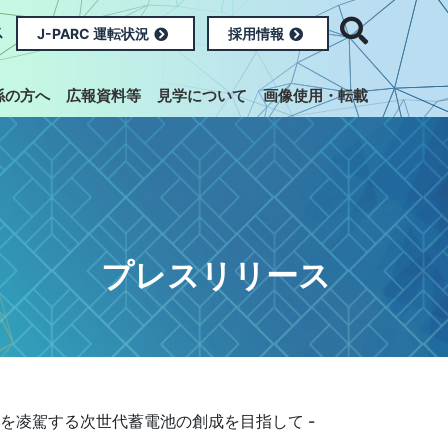
ス
J-PARC 運転状況
採用情報
係の方へ
広報資料等
見学について
画像使用・転載
プレスリリース
を凌駕する次世代蓄電池の創成を目指して -