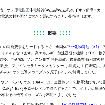
物イオン導電性固体電解質Ca
Ba
F
のイオン伝導メカニ
0.48
0.52
2
物電池の材料開発に大きく貢献することが期待されます。
概要
）の開発競争をリードする上で、全固体
フッ化物電池（※1）
で
リアルとなります。高エネルギー加速器研究機構（KEK）物
教授、同研究所 ソン スンヨプ 特任助教、齊藤高志 特別准教
 教授、ファインセラミックスセンター 小川貴史 主任研究員
F
のイオン伝導メカニズムを原子レベルで解明しました。
2
2
）やフッ化バリウム（BaF
）は、全固体フッ化物電池において
2
CaF
とBaF
を原子レベルで混合することで、イオン伝導率
2
2
分布やその伝導メカニズムは不明のままでした。
Ca
Ba
F
固体電解質を用いて
中性子回折実験（※4）
を