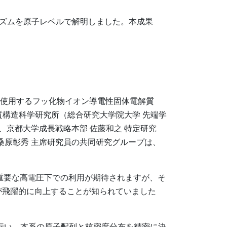
ズムを原子レベルで解明しました。本成果
使用するフッ化物イオン導電性固体電解質
質構造科学研究所（総合研究大学院大学 先端学
授、京都大学成長戦略本部 佐藤和之 特定研究
、桑原彰秀 主席研究員の共同研究グループは、
重要な高電圧下での利用が期待されますが、そ
が飛躍的に向上することが知られていました
行い、本系の原子配列と核密度分布を精密に決