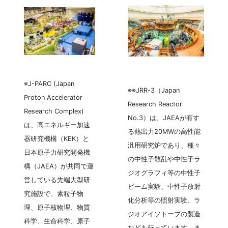
※J-PARC (Japan
※※JRR-3（Japan
Proton Accelerator
Research Reactor
Research Complex)
No.3）は、JAEAが有す
は、高エネルギー加速
る熱出力20MWの高性能
器研究機構（KEK）と
汎用研究炉であり、種々
日本原子力研究開発機
の中性子散乱や中性子ラ
構（JAEA）が共同で運
ジオグラフィ等の中性子
営している先端大型研
ビーム実験、中性子放射
究施設で、素粒子物
化分析等の照射実験、ラ
理、原子核物理、物質
ジオアイソトープの製造
科学、生命科学、原子
などを行っています。ま