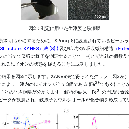
図2：測定に用いた生漆膜と黒漆膜
を明らかにするために、SPring-8に設置されているビーム
 Structure: XANES）法 [8] )
及び広域X線吸収微細構造
（Exten
オンに当てて吸収の様子を測定することで、それぞれ鉄の価数
まれる鉄イオンの状態を捉えることに成功しました。
定の結果を図3に示します。XANES法で得られたグラフ（図3
3+
とにより、漆内の鉄イオンが全て3価である (Fe
である) こと
3+
子との平均距離が分かります。解析の結果、Fe
の周辺酸素原
よるピークが観測され、鉄原子とウルシオールが化合物を形成し