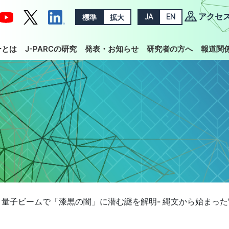
アクセ
標準
拡大
JA
EN
ーとは
J-PARCの研究
発表・お知らせ
研究者の方へ
報道関
量子ビームで「漆黒の闇」に潜む謎を解明- 縄文から始まった"