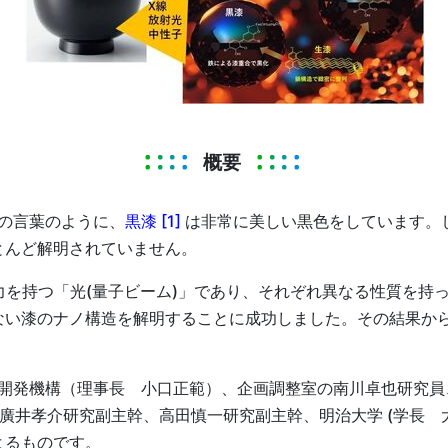
概要
の言葉のように、
黒漆 [1]
は非常に美しい黒色をしています。
とんど解明されていません。
力を持つ「光(量子ビーム)」であり、それぞれ異なる性質を持
ない漆のナノ構造を解明することに成功しました。その結果か
開発機構（理事長 小口正範）、企画調整室の南川卓也研究員
の廣井孝介研究副主幹、高田慎一研究副主幹、明治大学 (学長 
よるものです。