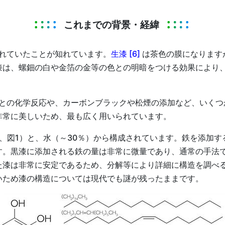
これまでの背景・経緯
れていたことが知れています。
生漆 [6]
は茶色の膜になります
漆は、螺鈿の白や金箔の金等の色との明暗をつける効果により
との化学反応や、カーボンブラックや松煙の添加など、いくつ
非常に美しいため、最も広く用いられています。
％、図1）と、水（～30％）から構成されています。鉄を添加
す。黒漆に添加される鉄の量は非常に微量であり、通常の手法
た漆は非常に安定であるため、分解等により詳細に構造を調べ
いため漆の構造については現代でも謎が残ったままです。