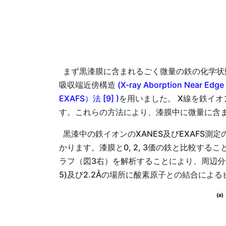
まず黒漆膜に含まれるごく微量の鉄の化学状態
吸収端近傍構造
(X-ray Aborption Near Edge
EXAFS）法 [9] )
を用いました。 X線を鉄イ
す。これらの方法により、漆膜中に微量に含
黒漆中の鉄イオンのXANES及びEXAFS測
かります。漆膜と0, 2, 3価の鉄と比較するこ
ラフ（図3右）を解析することにより、周辺分
5)及び2.2Åの場所に酸素原子との結合に