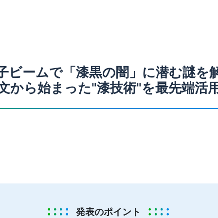
子ビームで「漆黒の闇」に潜む謎を
縄文から始まった"漆技術"を最先端活用
発表のポイント