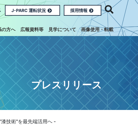
ス
J-PARC 運転状況
採用情報
係の方へ
広報資料等
見学について
画像使用・転載
プレスリリース
漆技術"を最先端活用へ -