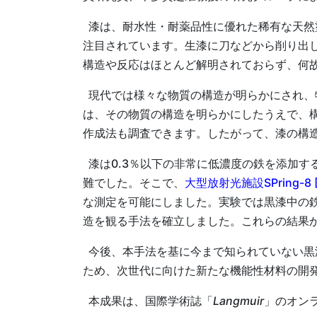
漆は、耐水性・耐薬品性に優れた稀有な天然
注目されています。生漆に刀などから削り出
構造や反応はほとんど解明されておらず、何
現代では様々な物質の構造が明らかにされ、
は、その物質の構造を明らかにしたうえで、
作成法も調査できます。したがって、漆の構
漆は0.3％以下の非常に低濃度の鉄を添加す
難でした。そこで、
大型放射光施設SPring-8 [
な測定を可能にしました。実験では黒漆中の
造を観る手法を確立しました。これらの結果
今後、本手法を基に今まで知られていない黒
ため、次世代に向けた新たな機能性材料の開
本成果は、国際学術誌「
Langmuir
」のオン