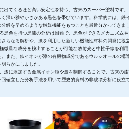
ずに出てくるほど高い安定性を持つ、古来のスーパー塗料です。
しく深い雅やかさがある黒色を帯びています。科学的には、鉄
の分解を早めるような触媒機能をもつことも最近分かってきま
する黒色を持つ黒漆の分析は困難で、黒色ができるメカニズムや
のさらなる解析や、漆を利用した新しい機能性材料の開発に役
の極微量な成分を検出することが可能な放射光と中性子線を利用
た。また、鉄イオンが漆の有機物成分であるウルシオールの構
を明らかにしました。
ら、漆に添加する金属イオン種や量を制御することで、古来の漆
今回確立した分析手法を用いて歴史的資料の非破壊分析に役立