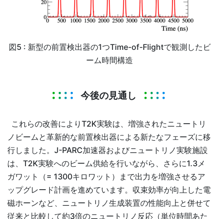
図5 : 新型の前置検出器の1つTime-of-Flightで観測したビ
ーム時間構造
今後の見通し
これらの改善によりT2K実験は、増強されたニュートリ
ノビームと革新的な前置検出器による新たなフェーズに移
行しました。J-PARC加速器およびニュートリノ実験施設
は、T2K実験へのビーム供給を行いながら、さらに1.3メ
ガワット（= 1300キロワット）まで出力を増強させるア
ップグレード計画を進めています。収束効率が向上した電
磁ホーンなど、ニュートリノ生成装置の性能向上と併せて
従来と比較して約3倍のニュートリノ反応（単位時間あた