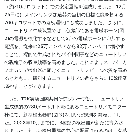
（約710キロワット）での安定運転を達成しました。12月
25日にはメインリング加速器の当初の目標性能を超える
760キロワットでの連続運転にも成功しました。さらに、
ニュートリノ生成装置では、心臓部である電磁ホーン(図
2)の電源を強化するなどして3台の電磁ホーンに印加する
電流を、従来の25万アンペアから32万アンペアに増やす
ことで、標的で生成されたパイ中間子などのニュートリノ
の親粒子の収束効率を高めました。これによりスーパーカ
ミオカンデ検出器に届けるニュートリノビームの質を高め
るとともに、観測するニュートリノの数をさらに10%程度
増やすことができます。
また、T2K実験国際共同研究グループは、ニュートリノ
生成標的の280メートル下流にあるニュートリノモニター
棟にて、新型検出器群(図３)を用いた観測を開始しまし
た。2023年10月までに、3種類の検出器が新たに導入さ
れました。新しい検出器群の中心に配置されるのは、有感