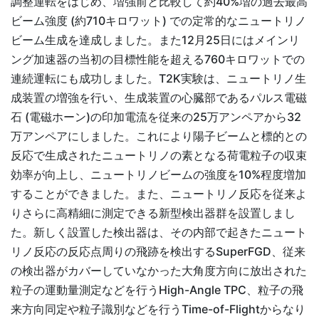
調整運転をはじめ、増強前と比較して約40%増の過去最高
ビーム強度 (約710キロワット) での定常的なニュートリノ
ビーム生成を達成しました。また12月25日にはメインリ
ング加速器の当初の目標性能を超える760キロワットでの
連続運転にも成功しました。T2K実験は、ニュートリノ生
成装置の増強を行い、生成装置の心臓部であるパルス電磁
石 (電磁ホーン)の印加電流を従来の25万アンペアから32
万アンペアにしました。これにより陽子ビームと標的との
反応で生成されたニュートリノの素となる荷電粒子の収束
効率が向上し、ニュートリノビームの強度を10%程度増加
することができました。また、ニュートリノ反応を従来よ
りさらに高精細に測定できる新型検出器群を設置しまし
た。新しく設置した検出器は、その内部で起きたニュート
リノ反応の反応点周りの飛跡を検出するSuperFGD、従来
の検出器がカバーしていなかった大角度方向に放出された
粒子の運動量測定などを行うHigh-Angle TPC、粒子の飛
来方向同定や粒子識別などを行うTime-of-Flightからなり