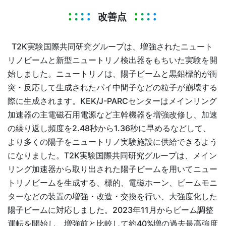
改善点
T2K実験国際共同研究グループは、増強されたニュート
リノビームと新型ニュートリノ検出器をもちいた実験を開
始しました。ニュートリノは、陽子ビームと黒鉛標的が衝
突・反応して生成されたパイ中間子などの粒子が崩壊する
際に生成されます。KEK/J-PARCセンターはメインリング
加速器の主電磁石用電源など主幹機器を増強改修し、加速
の繰り返し頻度を2.48秒から1.36秒に早めるなどして、
より多くの陽子をニュートリノ実験施設に供給できるよう
になりました。T2K実験国際共同研究グループは、メイン
リング加速器から取り出された陽子ビームを用いてニュー
トリノビームを生成する、標的、電磁ホーン、ビームモニ
ターなどの装置の増強・改造・交換を行い、大強度化した
陽子ビームに対応しました。2023年11月からビーム調整
運転を開始し、増強前と比較して約40%増の過去最高強度