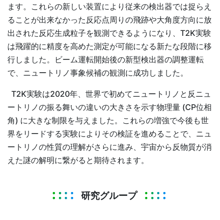
ます。これらの新しい装置により従来の検出器では捉らえ
ることが出来なかった反応点周りの飛跡や大角度方向に放
出された反応生成粒子を観測できるようになり、T2K実験
は飛躍的に精度を高めた測定が可能になる新たな段階に移
行しました。ビーム運転開始後の新型検出器の調整運転
で、ニュートリノ事象候補の観測に成功しました。
T2K実験は2020年、世界で初めてニュートリノと反ニュ
ートリノの振る舞いの違いの大きさを示す物理量 (CP位相
角) に大きな制限を与えました。これらの増強で今後も世
界をリードする実験によりその検証を進めることで、ニュ
ートリノの性質の理解がさらに進み、宇宙から反物質が消
えた謎の解明に繋がると期待されます。
研究グループ