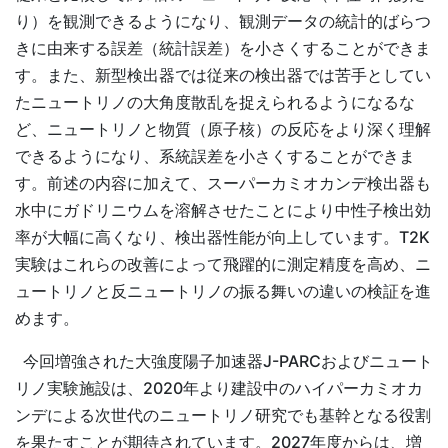
り）を観測できるようになり、観測データの統計的ばらつ
きに由来する誤差（統計誤差）を小さくすることができま
す。また、新型検出器では従来の検出器では苦手としてい
たニュートリノの大角度散乱を捉えられるようになるな
ど、ニュートリノと物質（原子核）の反応をより深く理解
できるようになり、系統誤差を小さくすることができま
す。前述の内容に加えて、スーパーカミオカンデ検出器も
水中にガドリニウムを溶解させたことにより中性子検出効
率が大幅に高くなり、検出器性能が向上しています。T2K
実験はこれらの改善によって飛躍的に測定精度を高め、ニ
ュートリノと反ニュートリノの振る舞いの違いの検証を進
めます。
今回増強された大強度陽子加速器J-PARCおよびニュート
リノ実験施設は、2020年より建設中のハイパーカミオカ
ンデによる次世代のニュートリノ研究でも基幹となる役割
を果たすことが期待されています。2027年度からは、増