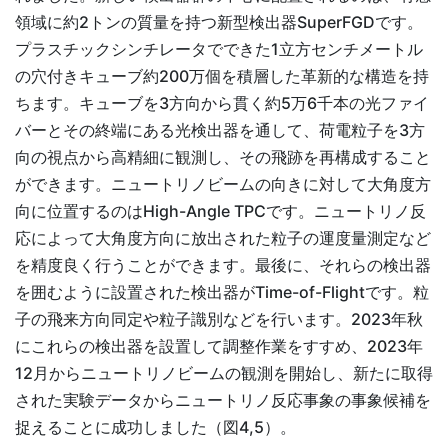
領域に約2トンの質量を持つ新型検出器SuperFGDです。
プラスチックシンチレータでできた1立方センチメートル
の穴付きキューブ約200万個を積層した革新的な構造を持
ちます。キューブを3方向から貫く約5万6千本の光ファイ
バーとその終端にある光検出器を通して、荷電粒子を3方
向の視点から高精細に観測し、その飛跡を再構成すること
ができます。ニュートリノビームの向きに対して大角度方
向に位置するのはHigh-Angle TPCです。ニュートリノ反
応によって大角度方向に放出された粒子の運度量測定など
を精度良く行うことができます。最後に、それらの検出器
を囲むように設置された検出器がTime-of-Flightです。粒
子の飛来方向同定や粒子識別などを行います。2023年秋
にこれらの検出器を設置して調整作業をすすめ、2023年
12月からニュートリノビームの観測を開始し、新たに取得
された実験データからニュートリノ反応事象の事象候補を
捉えることに成功しました（図4,5）。