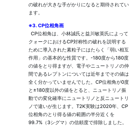
の破れが大きな手がかりになると期待されてい
ます。
※3. CP位相角画
CP位相角は、小林誠氏と益川敏英氏によって
クォークにおけるCP対称性の破れを説明する
ために導入された素粒子にはたらく「弱い相互
作用」の基本的な性質です。-180度から180度
の値をとり得ますが、電子やニュートリノの仲
間であるレプトンについては近年までその値は
全く分かっていませんでした。CP位相角が0度
と±180度以外の値をとると、ニュートリノ振
動での変化確率にニュートリノと反ニュートリ
ノで違いが生じます。T2K実験は2020年、CP
位相角のとり得る値の範囲の半分近くを
99.7%（3シグマ）の信頼度で排除しました。