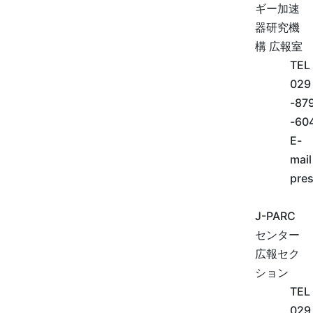
ギー加速
器研究機
構 広報室
TEL
029
-87
-60
E-
mail
pres
J-PARC
センター
広報セク
ション
TEL
029