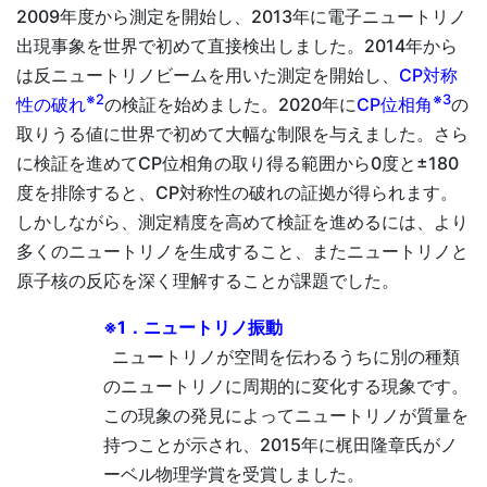
2009年度から測定を開始し、2013年に電子ニュートリノ
出現事象を世界で初めて直接検出しました。2014年から
は反ニュートリノビームを用いた測定を開始し、
CP対称
※2
※3
性の破れ
の検証を始めました。2020年に
CP位相角
の
取りうる値に世界で初めて大幅な制限を与えました。さら
に検証を進めてCP位相角の取り得る範囲から0度と±180
度を排除すると、CP対称性の破れの証拠が得られます。
しかしながら、測定精度を高めて検証を進めるには、より
多くのニュートリノを生成すること、またニュートリノと
原子核の反応を深く理解することが課題でした。
※1．ニュートリノ振動
ニュートリノが空間を伝わるうちに別の種類
のニュートリノに周期的に変化する現象です。
この現象の発見によってニュートリノが質量を
持つことが示され、2015年に梶田隆章氏がノ
ーベル物理学賞を受賞しました。