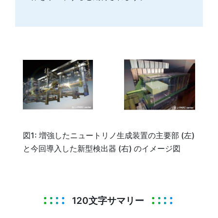
図
1:
増強したニュートリノ生成装置の主要部
(
左
)
と今回導入した新型検出器
(
右
)
のイメージ図
120文字サマリー