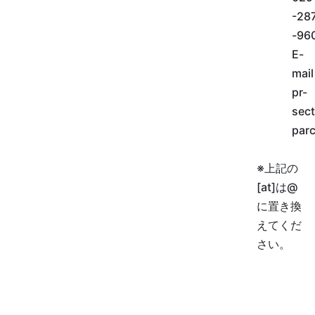
-28
-96
E-
mail
pr-
sect
parc
※上記の
[at]は@
に置き換
えてくだ
さい。