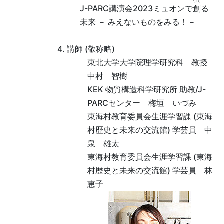
つく
J-PARC講演会2023ミュオンで
創
る
未来 － みえないものをみる！－
4. 講師 (敬称略)
東北大学大学院理学研究科 教授
中村 智樹
KEK 物質構造科学研究所 助教/J-
PARCセンター 梅垣 いづみ
東海村教育委員会生涯学習課 (東海
村歴史と未来の交流館) 学芸員 中
泉 雄太
東海村教育委員会生涯学習課 (東海
村歴史と未来の交流館) 学芸員 林
恵子