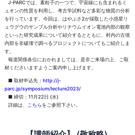
J-PARCでは、素粒子の一つで、宇宙線にも含まれるミ
ュオンの性質を利用し、考古学試料など多彩な物質の分析
を行っています。今回は、はやぶさ2が採取した小惑星リ
ュウグウのサンプル分析やリチウムイオン電池内部の観察
といった研究成果について紹介するとともに、村内の古墳
内部を非破壊で調べるプロジェクトについてもご紹介しま
す。
報道関係各位におかれましては、是非ご来場の上、ご取
材くださいますようご案内申し上げます。
■ 取材申込先：
http://j-
parc.jp/symposium/lecture2023/
■ 締切：11月22日 (水)
詳細は、
こちら
をご参照下さい。
【講師紹介】 (敬称略)