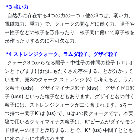
*3 強い力
自然界に存在する4つの力の一つ（他の3つは、弱い力、
電磁気力、重力）で、クォークの間などに働く力。陽子や
中性子などの核子を形作ったり、核子間に働いて原子核を
形作ったりするのに不可欠な力。
*4 ストレンジクォーク、ラムダ粒子、グザイ粒子
クォーク3つからなる陽子・中性子の仲間の粒子 (バリオ
ンと呼びます) は他にもたくさん存在することが分かって
います。第3のクォーク ストレンジ (s) も考えると、ラム
ダ粒子 (uds) 、グザイマイナス粒子 (dss) 、グザイゼロ粒
子 (uss) といった粒子などもあります。グザイと名の付く
粒子には、ストレンジクォークが二つ含まれます。sを一
-
つ持つ中間子K
は (
u
s) で、
u
はuの反クォークです。本実
-
験で用いるグザイマイナス粒子は、K
ビームがダイヤモン
+
ド標的中の陽子と反応することで、K
(u
s
) 中間子ととも
に次のように生成されます。