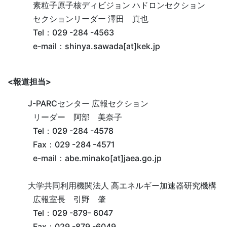
素粒子原子核ディビジョン ハドロンセクション
セクションリーダー 澤田 真也
Tel
：029 -284 -4563
e-mail
：shinya.sawada[at]kek.jp
<報道担当>
J-PARCセンター 広報セクション
リーダー 阿部 美奈子
Tel
：029 -284 -4578
Fax
：029 -284 -4571
e-mail
：abe.minako[at]jaea.go.jp
大学共同利用機関法人 高エネルギー加速器研究機構
広報室長 引野 肇
Tel
：029 -879- 6047
Fax
：029 -879 -6049