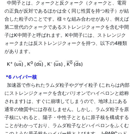
中間子とは、クォークと反クォーク（クォークと、電荷
の正負が反対であるほかは全く同じ性質を持つ粒子）が結
合した粒子のことです。様々な組み合わせがあり、例えば
第二世代のクォークであるストレンジクォークを含む中間
子はK中間子と呼ばれます。K中間子には、ストレンジク
ォークまたは反ストレンジクォークを持つ、以下の4種類
があります。
+
0
-
0
K
(u
s
) , K
(d
s
) , K
(
u
s) ,
K
(
d
s)
*6 ハイパー核
加速器で作られたラムダ粒子やグザイ粒子 (これらは内部
にストレンジクォークを含むバリオンでハイペロンと総称
されます) は、すぐに崩壊してしまうので、地球上にある
通常の物質中には存在しません。しかし、ラムダ粒子を原
子核にいれると、陽子・中性子とともに原子核を構成する
ことがわかっており、ラムダ粒子などハイペロンをふくむ
このような原子核をハイパー核とよびます。J-PARCハド