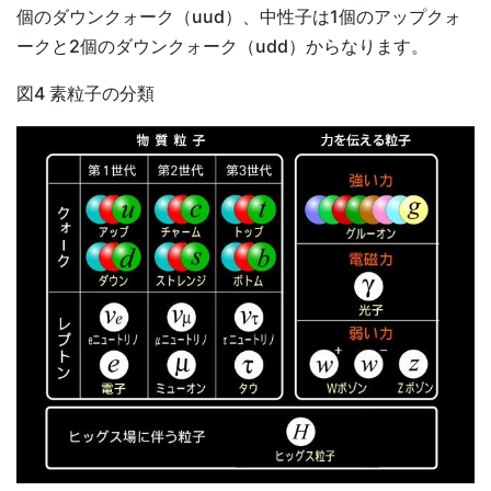
個のダウンクォーク（uud）、中性子は1個のアップクォ
ークと2個のダウンクォーク（udd）からなります。
図4 素粒子の分類