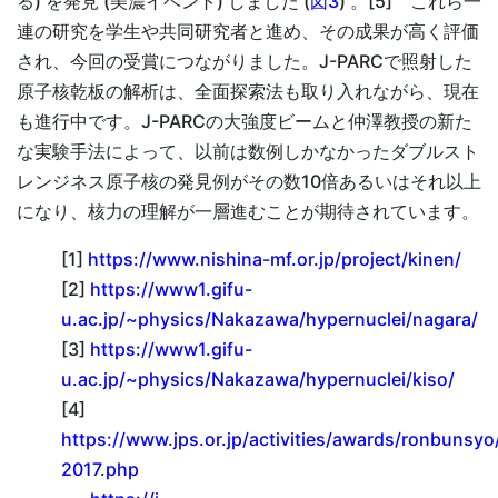
る) を発見 (美濃イベント) しました (
図3
) 。[5] これら一
連の研究を学生や共同研究者と進め、その成果が高く評価
され、今回の受賞につながりました。J-PARCで照射した
原子核乾板の解析は、全面探索法も取り入れながら、現在
も進行中です。J-PARCの大強度ビームと仲澤教授の新た
な実験手法によって、以前は数例しかなかったダブルスト
レンジネス原子核の発見例がその数10倍あるいはそれ以上
になり、核力の理解が一層進むことが期待されています。
[1]
https://www.nishina-mf.or.jp/project/kinen/
[2]
https://www1.gifu-
u.ac.jp/~physics/Nakazawa/hypernuclei/nagara/
[3]
https://www1.gifu-
u.ac.jp/~physics/Nakazawa/hypernuclei/kiso/
[4]
https://www.jps.or.jp/activities/awards/ronbunsy
2017.php