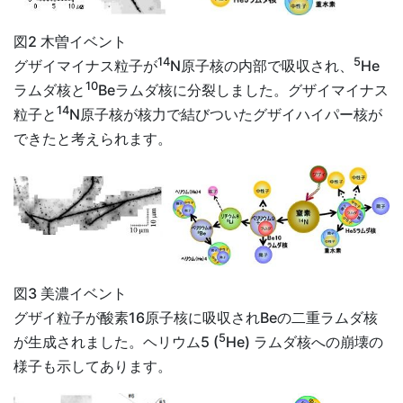
図2 木曽イベント
14
5
グザイマイナス粒子が
N原子核の内部で吸収され、
He
10
ラムダ核と
Beラムダ核に分裂しました。グザイマイナス
14
粒子と
N原子核が核力で結びついたグザイハイパー核が
できたと考えられます。
図3 美濃イベント
グザイ粒子が酸素16原子核に吸収されBeの二重ラムダ核
5
が生成されました。ヘリウム5 (
He) ラムダ核への崩壊の
様子も示してあります。