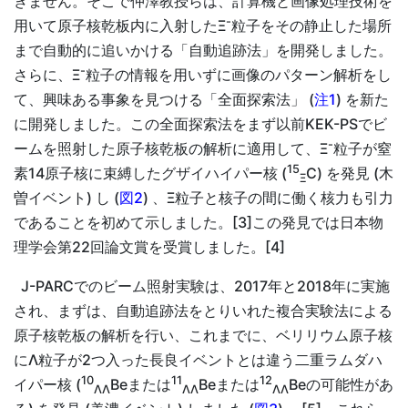
きません。そこで仲澤教授らは、計算機と画像処理技術を
-
用いて原子核乾板内に入射したΞ
粒子をその静止した場所
まで自動的に追いかける「自動追跡法」を開発しました。
-
さらに、Ξ
粒子の情報を用いずに画像のパターン解析をし
て、興味ある事象を見つける「全面探索法」 (
注1
) を新た
に開発しました。この全面探索法をまず以前KEK-PSでビ
-
ームを照射した原子核乾板の解析に適用して、Ξ
粒子が窒
15
素14原子核に束縛したグザイハイパー核 (
C) を発見 (木
Ξ
曽イベント) し (
図2
) 、Ξ粒子と核子の間に働く核力も引力
であることを初めて示しました。[3]この発見では日本物
理学会第22回論文賞を受賞しました。[4]
J-PARCでのビーム照射実験は、2017年と2018年に実施
され、まずは、自動追跡法をとりいれた複合実験法による
原子核乾板の解析を行い、これまでに、ベリリウム原子核
にΛ粒子が2つ入った長良イベントとは違う二重ラムダハ
10
11
12
イパー核 (
Beまたは
Beまたは
Beの可能性があ
ΛΛ
ΛΛ
ΛΛ