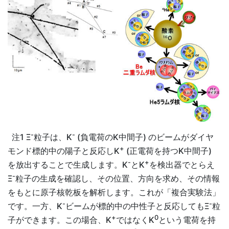
-
-
注1 Ξ
粒子は、K
(負電荷のK中間子) のビームがダイヤ
+
モンド標的中の陽子と反応しK
(正電荷を持つK中間子)
-
+
を放出することで生成します。K
とK
を検出器でとらえ
-
Ξ
粒子の生成を確認し、その位置、方向を求め、その情報
をもとに原子核乾板を解析します。これが「複合実験法」
-
-
です。一方、K
ビームが標的中の中性子と反応してもΞ
粒
+
0
子ができます。この場合、K
ではなくK
という電荷を持