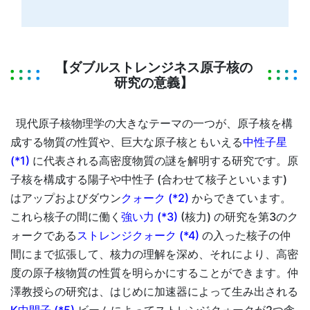
【ダブルストレンジネス原子核の
研究の意義】
現代原子核物理学の大きなテーマの一つが、原子核を構
成する物質の性質や、巨大な原子核ともいえる
中性子星
(*1)
に代表される高密度物質の謎を解明する研究です。原
子核を構成する陽子や中性子 (合わせて核子といいます)
はアップおよびダウン
クォーク (*2)
からできています。
これら核子の間に働く
強い力 (*3)
(核力) の研究を第3のク
ォークである
ストレンジクォーク (*4)
の入った核子の仲
間にまで拡張して、核力の理解を深め、それにより、高密
度の原子核物質の性質を明らかにすることができます。仲
澤教授らの研究は、はじめに加速器によって生み出される
K中間子 (*5)
ビームによってストレンジクォークが2つ含