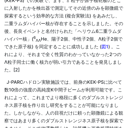
(KEK-PS) での実験で、まず、Ξ
粒子が原子核乾板のどこ
に入射したかを検出器で測定してその近傍のみを顕微鏡で
探索するという効率的な方法 (複合実験法) をあみだし、
二重ラムダハイパー核が存在することを示しました。その
後、長良イベントと名付けられた「ヘリウム6二重ラムダ
6
ハイパー核」(
He、陽子2個、中性子2個、Λ粒子2個で
ΛΛ
できた原子核) を同定することに成功しました (
図1
) 。こ
れにより、それまで全く性質のわかっていなかった2つの
Λ粒子同士に働く核力が弱い引力であることを発見しまし
た。[2]
J-PARCハドロン実験施設では、前身のKEK-PSに比べて
数10倍の強度の高純度K中間子ビームが利用可能です。こ
れによって、これまでより格段に多くのダブルストレンジ
ネス原子核を作り出し研究をすることが可能になりまし
た。しかしながら、人の目視だけに頼った顕微鏡による観
察ではあまり多くのダブルストレンジネス原子核を探索で