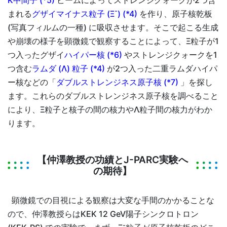
-
まれる
グザイマイナス粒子 (Ξ
) (*4)
を作り、原子核乾板
(写真フィルムの一種) に吸収させます。そこで起こる生成
や崩壊の様子を顕微鏡で観察することによって、Ξ粒子が1
つ入ったグザイ
ハイパー核 (*6)
やストレンジクォークを1
つ含む
ラムダ (Λ) 粒子 (*4)
が2つ入った二重ラムダハイパ
ー核などの「
ダブルストレンジネス原子核 (*7)
」を探し
ます。これらのダブルストレンジネス原子核を調べること
により、Ξ粒子と核子の間の核力やΛ粒子間の核力がわか
ります。
【仲澤教授の功績とJ-PARC実験へ
の期待】
顕微鏡での目視による観察は大変な手間のかかることな
ので、仲澤教授らはKEK 12 GeV陽子シンクロトロン
-