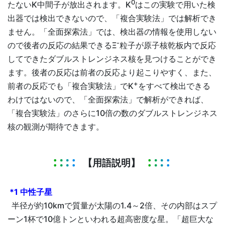
0
たないK中間子が放出されます。K
はこの実験で用いた検
出器では検出できないので、「複合実験法」では解析でき
ません。「全面探索法」では、検出器の情報を使用しない
-
ので後者の反応の結果できるΞ
粒子が原子核乾板内で反応
してできたダブルストレンジネス核を見つけることができ
ます。後者の反応は前者の反応より起こりやすく、また、
+
前者の反応でも「複合実験法」でK
をすべて検出できる
わけではないので、「全面探索法」で解析ができれば、
「複合実験法」のさらに10倍の数のダブルストレンジネス
核の観測が期待できます。
【用語説明】
*1 中性子星
半径が約10kmで質量が太陽の1.4～2倍、その内部はスプ
ーン1杯で10億トンといわれる超高密度な星。「超巨大な