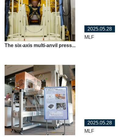
2025.05.28
MLF
The six-axis multi-anvil press...
2025.05.28
MLF