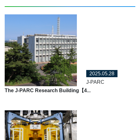
2025.05.28
J-PARC
The J-PARC Research Building【4...