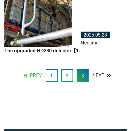
2025.05.28
Neutrino
The upgraded ND280 detector【1-...
PREV
1
2
3
NEXT