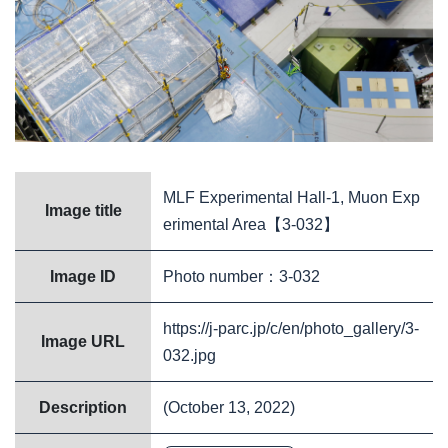
MLF Experimental Hall-1, Muon Exp
Image title
erimental Area【3-032】
Image ID
Photo number：3-032
https://j-parc.jp/c/en/photo_gallery/3-
Image URL
032.jpg
Description
(October 13, 2022)